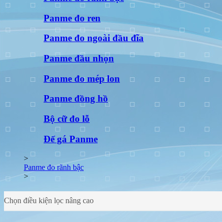
Panme đo ren
Panme đo ngoài đầu đĩa
Panme đầu nhọn
Panme đo mép lon
Panme đồng hồ
Bộ cữ đo lỗ
Đế gá Panme
>
Panme đo rãnh bậc
>
Chọn điều kiện lọc nâng cao