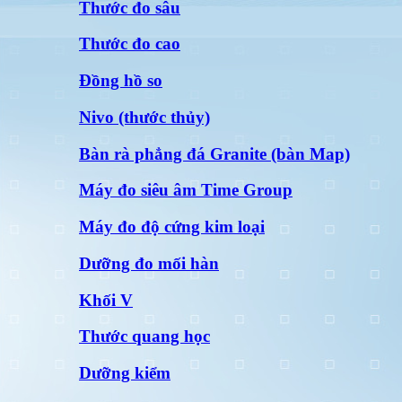
Thước đo sâu
Thước đo cao
Đồng hồ so
Nivo (thước thủy)
Bàn rà phẳng đá Granite (bàn Map)
Máy đo siêu âm Time Group
Máy đo độ cứng kim loại
Dưỡng đo mối hàn
Khối V
Thước quang học
Dưỡng kiểm