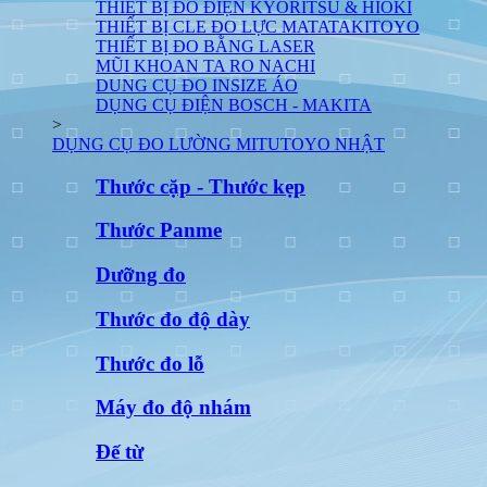
THIẾT BỊ ĐO ĐIỆN KYORITSU & HIOKI
THIẾT BỊ CLE ĐO LỰC MATATAKITOYO
THIẾT BỊ ĐO BẰNG LASER
MŨI KHOAN TA RO NACHI
DUNG CỤ ĐO INSIZE ÁO
DỤNG CỤ ĐIỆN BOSCH - MAKITA
>
DỤNG CỤ ĐO LƯỜNG MITUTOYO NHẬT
Thước cặp - Thước kẹp
Thước Panme
Dưỡng đo
Thước đo độ dày
Thước đo lỗ
Máy đo độ nhám
Đế từ