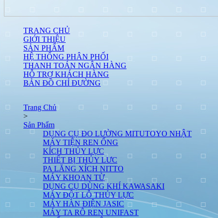
TRANG CHỦ
GIỚI THIỆU
SẢN PHẨM
HỆ THỐNG PHÂN PHỐI
THANH TOÁN NGÂN HÀNG
HỖ TRỢ KHÁCH HÀNG
BẢN ĐỒ CHỈ ĐƯỜNG
Trang Chủ
>
Sản Phẩm
DỤNG CỤ ĐO LƯỜNG MITUTOYO NHẬT
MÁY TIỆN REN ỐNG
KÍCH THỦY LỰC
THIẾT BỊ THỦY LƯC
PA LĂNG XÍCH NITTO
MÁY KHOAN TỪ
DỤNG CỤ DÙNG KHÍ KAWASAKI
MÁY ĐỘT LỖ THỦY LỰC
MÁY HÀN ĐIỆN JASIC
MÁY TA RÔ REN UNIFAST