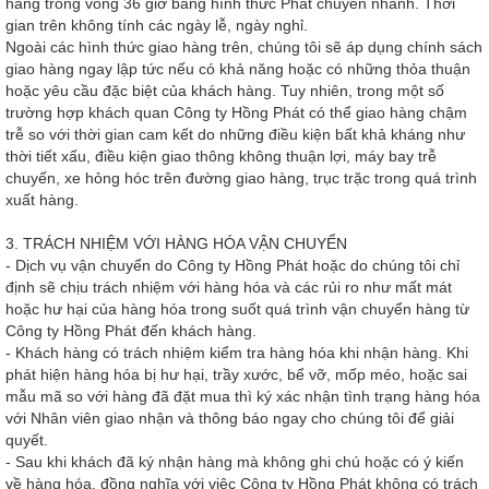
hàng trong vòng 36 giờ bằng hình thức Phát chuyển nhanh. Thời
gian trên không tính các ngày lễ, ngày nghỉ.
Ngoài các hình thức giao hàng trên, chúng tôi sẽ áp dụng chính sách
giao hàng ngay lập tức nếu có khả năng hoặc có những thỏa thuận
hoặc yêu cầu đặc biệt của khách hàng. Tuy nhiên, trong một số
trường hợp khách quan Công ty Hồng Phát có thể giao hàng chậm
trễ so với thời gian cam kết do những điều kiện bất khả kháng như
thời tiết xấu, điều kiện giao thông không thuận lợi, máy bay trễ
chuyến, xe hỏng hóc trên đường giao hàng, trục trặc trong quá trình
xuất hàng.
3. TRÁCH NHIỆM VỚI HÀNG HÓA VẬN CHUYỂN
- Dịch vụ vận chuyển do Công ty Hồng Phát hoặc do chúng tôi chỉ
định sẽ chịu trách nhiệm với hàng hóa và các rủi ro như mất mát
hoặc hư hại của hàng hóa trong suốt quá trình vận chuyển hàng từ
Công ty Hồng Phát đến khách hàng.
- Khách hàng có trách nhiệm kiểm tra hàng hóa khi nhận hàng. Khi
phát hiện hàng hóa bị hư hại, trầy xước, bể vỡ, mốp méo, hoặc sai
mẫu mã so với hàng đã đặt mua thì ký xác nhận tình trạng hàng hóa
với Nhân viên giao nhận và thông báo ngay cho chúng tôi để giải
quyết.
- Sau khi khách đã ký nhận hàng mà không ghi chú hoặc có ý kiến
về hàng hóa, đồng nghĩa với việc Công ty Hồng Phát không có trách