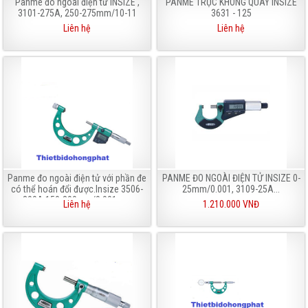
Panme đo ngoài điện tử INSIZE ,
PANME TRỤC KHÔNG QUAY INSIZE
3101-275A, 250-275mm/10-11
3631 - 125
Liên hệ
Liên hệ
Panme đo ngoài điện tử với phần đe
PANME ĐO NGOÀI ĐIỆN TỬ INSIZE 0-
có thể hoán đổi được.Insize 3506-
25mm/0.001, 3109-25A...
300A 150-300mm/0.001mm
Liên hệ
1.210.000 VNĐ