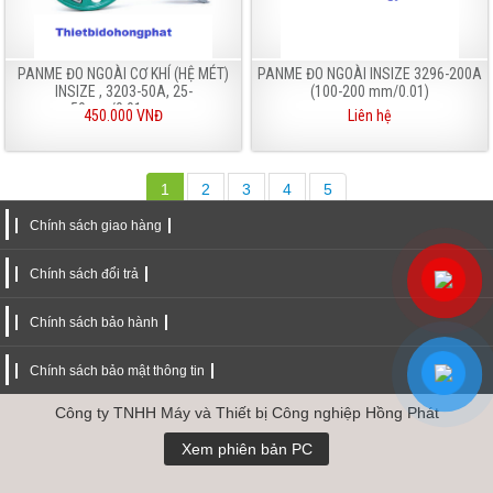
PANME ĐO NGOÀI CƠ KHÍ (HỆ MÉT)
PANME ĐO NGOÀI INSIZE 3296-200A
INSIZE , 3203-50A, 25-
(100-200 mm/0.01)
50mm/0.01mm...
450.000 VNĐ
Liên hệ
1
2
3
4
5
Chính sách giao hàng
Chính sách đổi trả
Chính sách bảo hành
Chính sách bảo mật thông tin
Công ty TNHH Máy và Thiết bị Công nghiệp Hồng Phát
Xem phiên bản PC