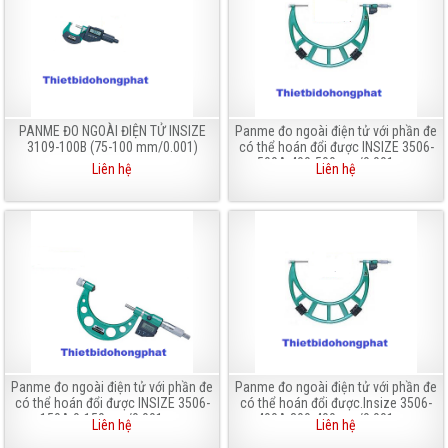
PANME ĐO NGOÀI ĐIỆN TỬ INSIZE
Panme đo ngoài điện tử với phần đe
3109-100B (75-100 mm/0.001)
có thể hoán đổi được INSIZE 3506-
500A 400-500mm/0.001mm
Liên hệ
Liên hệ
Panme đo ngoài điện tử với phần đe
Panme đo ngoài điện tử với phần đe
có thể hoán đổi được INSIZE 3506-
có thể hoán đổi được.Insize 3506-
150A 0-150mm/0.001mm
400A 300-400mm/0.001mm
Liên hệ
Liên hệ