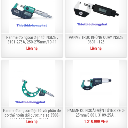
Panme đo ngoài điện tử INSIZE ,
PANME TRỤC KHÔNG QUAY INSIZE
3101-275A, 250-275mm/10-11
3631 - 125
Liên hệ
Liên hệ
Panme đo ngoài điện tử với phần đe
PANME ĐO NGOÀI ĐIỆN TỬ INSIZE 0-
có thể hoán đổi được.Insize 3506-
25mm/0.001, 3109-25A...
300A 150-300mm/0.001mm
Liên hệ
1.210.000 VNĐ