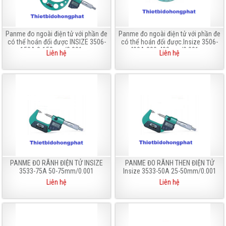
Panme đo ngoài điện tử với phần đe
Panme đo ngoài điện tử với phần đe
có thể hoán đổi được INSIZE 3506-
có thể hoán đổi được.Insize 3506-
150A 0-150mm/0.001mm
400A 300-400mm/0.001mm
Liên hệ
Liên hệ
PANME ĐO RÃNH ĐIỆN TỬ INSIZE
PANME ĐO RÃNH THEN ĐIỆN TỬ
3533-75A 50-75mm/0.001
Insize 3533-50A 25-50mm/0.001
Liên hệ
Liên hệ