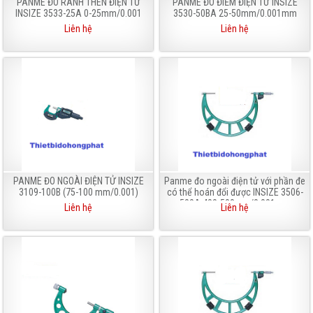
PANME ĐO RÃNH THEN ĐIỆN TỬ
PANME ĐO ĐIỂM ĐIỆN TỬ INSIZE
INSIZE 3533-25A 0-25mm/0.001
3530-50BA 25-50mm/0.001mm
Liên hệ
Liên hệ
PANME ĐO NGOÀI ĐIỆN TỬ INSIZE
Panme đo ngoài điện tử với phần đe
3109-100B (75-100 mm/0.001)
có thể hoán đổi được INSIZE 3506-
500A 400-500mm/0.001mm
Liên hệ
Liên hệ