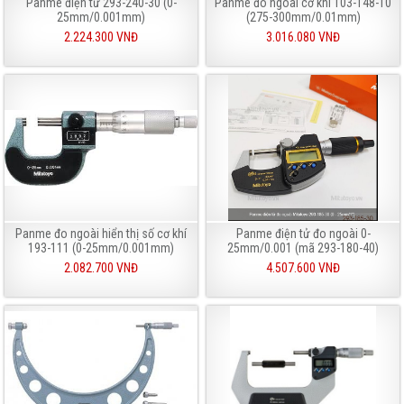
Panme điện tử 293-240-30 (0-
Panme đo ngoài cơ khí 103-148-10
25mm/0.001mm)
(275-300mm/0.01mm)
2.224.300 VNĐ
3.016.080 VNĐ
Panme đo ngoài hiển thị số cơ khí
Panme điện tử đo ngoài 0-
193-111 (0-25mm/0.001mm)
25mm/0.001 (mã 293-180-40)
2.082.700 VNĐ
4.507.600 VNĐ