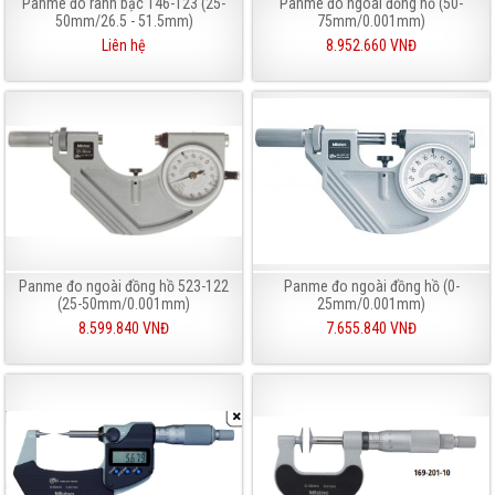
Panme đo rãnh bậc 146-123 (25-
Panme đo ngoài đồng hồ (50-
50mm/26.5 - 51.5mm)
75mm/0.001mm)
Liên hệ
8.952.660 VNĐ
Panme đo ngoài đồng hồ 523-122
Panme đo ngoài đồng hồ (0-
(25-50mm/0.001mm)
25mm/0.001mm)
8.599.840 VNĐ
7.655.840 VNĐ