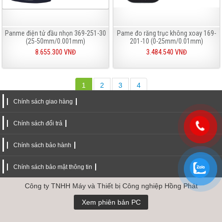
Panme điện tử đầu nhọn 369-251-30
Pame đo răng trục không xoay 169-
(25-50mm/0.001mm)
201-10 (0-25mm/0.01mm)
8.655.300 VNĐ
3.484.540 VNĐ
1
2
3
4
Chính sách giao hàng
Chính sách đổi trả
Chính sách bảo hành
Chính sách bảo mật thông tin
Công ty TNHH Máy và Thiết bị Công nghiệp Hồng Phát
Xem phiên bản PC