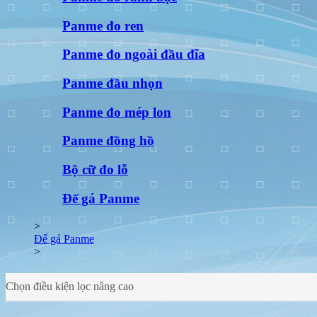
Panme đo ren
Panme đo ngoài đầu đĩa
Panme đầu nhọn
Panme đo mép lon
Panme đồng hồ
Bộ cữ đo lỗ
Đế gá Panme
>
Đế gá Panme
>
Chọn điều kiện lọc nâng cao