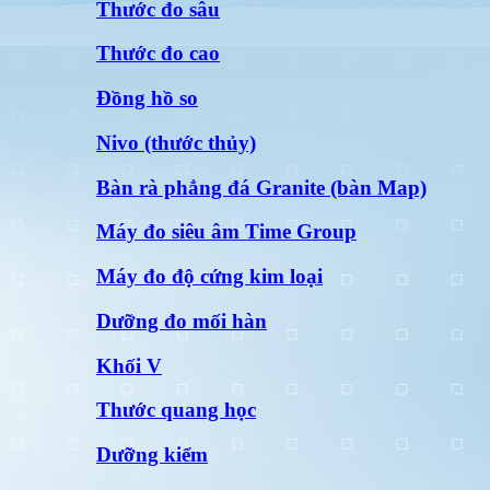
Thước đo sâu
Thước đo cao
Đồng hồ so
Nivo (thước thủy)
Bàn rà phẳng đá Granite (bàn Map)
Máy đo siêu âm Time Group
Máy đo độ cứng kim loại
Dưỡng đo mối hàn
Khối V
Thước quang học
Dưỡng kiểm