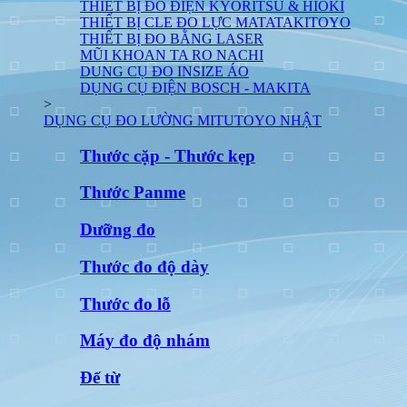
THIẾT BỊ ĐO ĐIỆN KYORITSU & HIOKI
THIẾT BỊ CLE ĐO LỰC MATATAKITOYO
THIẾT BỊ ĐO BẰNG LASER
MŨI KHOAN TA RO NACHI
DUNG CỤ ĐO INSIZE ÁO
DỤNG CỤ ĐIỆN BOSCH - MAKITA
>
DỤNG CỤ ĐO LƯỜNG MITUTOYO NHẬT
Thước cặp - Thước kẹp
Thước Panme
Dưỡng đo
Thước đo độ dày
Thước đo lỗ
Máy đo độ nhám
Đế từ