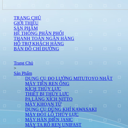
TRANG CHỦ
GIỚI THIỆU
SẢN PHẨM
HỆ THỐNG PHÂN PHỐI
THANH TOÁN NGÂN HÀNG
HỖ TRỢ KHÁCH HÀNG
BẢN ĐỒ CHỈ ĐƯỜNG
Trang Chủ
>
Sản Phẩm
DỤNG CỤ ĐO LƯỜNG MITUTOYO NHẬT
MÁY TIỆN REN ỐNG
KÍCH THỦY LỰC
THIẾT BỊ THỦY LƯC
PA LĂNG XÍCH NITTO
MÁY KHOAN TỪ
DỤNG CỤ DÙNG KHÍ KAWASAKI
MÁY ĐỘT LỖ THỦY LỰC
MÁY HÀN ĐIỆN JASIC
MÁY TA RÔ REN UNIFAST