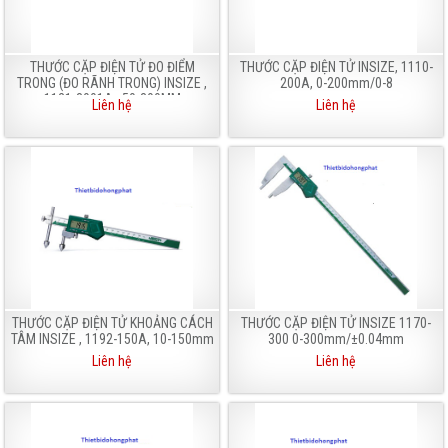
THƯỚC CẶP ĐIỆN TỬ ĐO ĐIỂM
THƯỚC CẶP ĐIỆN TỬ INSIZE, 1110-
TRONG (ĐO RÃNH TRONG) INSIZE ,
200A, 0-200mm/0-8
1121-3001A , 50-300MM
Liên hệ
Liên hệ
THƯỚC CẶP ĐIỆN TỬ KHOẢNG CÁCH
THƯỚC CẶP ĐIỆN TỬ INSIZE 1170-
TÂM INSIZE , 1192-150A, 10-150mm
300 0-300mm/±0.04mm
Liên hệ
Liên hệ