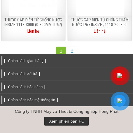
THƯỚC CẶP ĐIỆN TỬ CHỐNG NƯỚC
THƯỚC CẶP ĐIỆN TỬ CHỐNG THẤM
INSIZE 1118-300B (0-300MM, IP67)
NƯỚC IP67 INSIZE , 1118-200B, 0-
200MM/0-8"
Liên hệ
Liên hệ
1
2
Chính sách giao hàng
Chính sách đổi trả
Chính sách bảo hành
Chính sách bảo mật thông tin
Công ty TNHH Máy và Thiết bị Công nghiệp Hồng Phát
Xem phiên bản PC