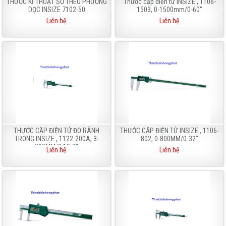
THƯỚC KĨ THUẬT SỐ THEO PHƯƠNG
Thước cặp điện tử INSIZE , 1106-
DỌC INSIZE 7102-50
1503, 0-1500mm/0-60"
Liên hệ
Liên hệ
THƯỚC CẶP ĐIỆN TỬ ĐO RÃNH
THƯỚC CẶP ĐIỆN TỬ INSIZE , 1106-
TRONG INSIZE , 1122-200A, 3-
802, 0-800MM/0-32"
200MM/0.12-8"
Liên hệ
Liên hệ