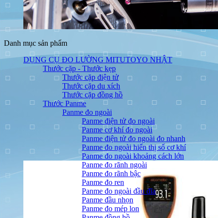
Danh mục sản phẩm
DỤNG CỤ ĐO LƯỜNG MITUTOYO NHẬT
Thước cặp - Thước kẹp
Thước cặp điện tử
Thước cặp du xích
Thước cặp đồng hồ
Thước Panme
Panme đo ngoài
Panme điện tử đo ngoài
Panme cơ khí đo ngoài
Panme điện tử đo ngoài đo nhanh
Panme đo ngoài hiển thị số cơ khí
Panme đo ngoài khoảng cách lớn
Panme đo rãnh ngoài
Panme đo rãnh bậc
Panme đo ren
Panme đo ngoài đầu đĩa
Panme đầu nhọn
Panme đo mép lon
Panme đồng hồ