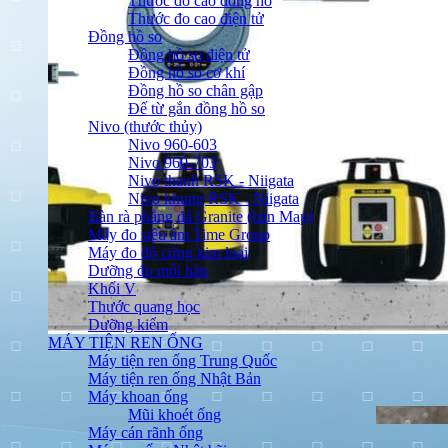
Thước đo cao đồng hồ
Thước đo cao điện tử
Đồng hồ so
Đồng hồ so điện tử
Đồng hồ so cơ khí
Đồng hồ so chân gập
Đế từ gắn đồng hồ so
Nivo (thước thủy)
Nivo 960-603
Nivo 960-703
Nivo thanh RSK - Niigata
Nivo khung RSK - Niigata
Bàn rà phẳng đá Granite (bàn Map)
Máy đo siêu âm Time Group
Máy đo độ cứng kim loại
Dưỡng đo mối hàn
Khối V
Thước quang học
Dưỡng kiểm
MÁY TIỆN REN ỐNG
Máy tiện ren ống Trung Quốc
Máy tiện ren ống Nhật Bản
Máy khoan ống
Mũi khoét ống
Máy cán rãnh ống