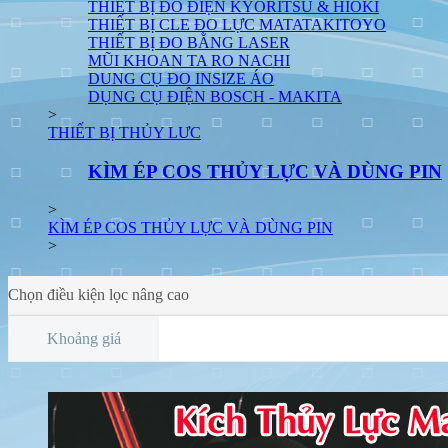
THIẾT BỊ ĐO ĐIỆN KYORITSU & HIOKI
THIẾT BỊ CLE ĐO LỰC MATATAKITOYO
THIẾT BỊ ĐO BẰNG LASER
MŨI KHOAN TA RO NACHI
DUNG CỤ ĐO INSIZE ÁO
DỤNG CỤ ĐIỆN BOSCH - MAKITA
>
THIẾT BỊ THỦY LƯC
KÌM ÉP COS THỦY LỰC VÀ DÙNG PIN
>
KÌM ÉP COS THỦY LỰC VÀ DÙNG PIN
>
Chọn điều kiện lọc nâng cao
Khoảng giá