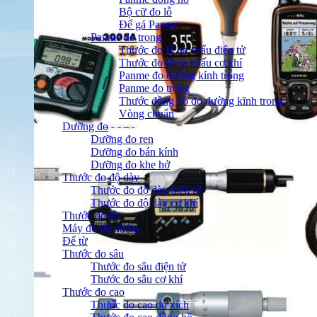
Bộ cữ đo lỗ
Đế gá Panme
Panme đo trong
Thước đo lỗ ba chấu điện tử
Thước đo lỗ ba chấu cơ khí
Panme đo đường kính trong
Panme đo trong
Thước đồng hồ đo đường kĩnh trong
Vòng chuẩn
Dưỡng đo
Dưỡng đo ren
Dưỡng đo bán kính
Dưỡng đo khe hở
Thước đo độ dày
Thước đo độ dày điện tử
Thước đo độ dày cơ khí
Thước đo lỗ
Máy đo độ nhám
Đế từ
Thước đo sâu
Thước đo sâu điện tử
Thước đo sâu cơ khí
Thước đo cao
Thước đo cao du xích