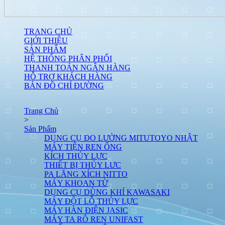
TRANG CHỦ
GIỚI THIỆU
SẢN PHẨM
HỆ THỐNG PHÂN PHỐI
THANH TOÁN NGÂN HÀNG
HỖ TRỢ KHÁCH HÀNG
BẢN ĐỒ CHỈ ĐƯỜNG
Trang Chủ
>
Sản Phẩm
DỤNG CỤ ĐO LƯỜNG MITUTOYO NHẬT
MÁY TIỆN REN ỐNG
KÍCH THỦY LỰC
THIẾT BỊ THỦY LƯC
PA LĂNG XÍCH NITTO
MÁY KHOAN TỪ
DỤNG CỤ DÙNG KHÍ KAWASAKI
MÁY ĐỘT LỖ THỦY LỰC
MÁY HÀN ĐIỆN JASIC
MÁY TA RÔ REN UNIFAST