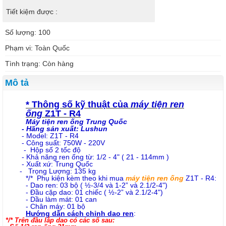
Tiết kiệm được :
Số lượng: 100
Phạm vi: Toàn Quốc
Tình trạng: Còn hàng
Mô tả
* Thông số kỹ thuật của
máy tiện ren
ống
Z1T - R4
Máy tiện ren ống Trung Quốc
- Hãng sản xuất: Lushun
- Model: Z1T - R4
- Công suất: 750W - 220V
- Hộp số 2 tốc độ
- Khả năng ren ống từ: 1/2 - 4" ( 21 - 114mm )
- Xuất xứ: Trung Quốc
- Trọng Lượng: 135 kg
*/* Phụ kiện kèm theo khi mua
máy tiện ren ống
Z1T - R4:
- Dao ren: 03 bộ ( ½-3/4 và 1-2” và 2.1/2-4")
- Đầu cặp dao: 01 chiếc ( ½-2” và 2.1/2-4")
- Dầu làm mát: 01 can
- Chân máy: 01 bộ
Hướng dẫn cách chỉnh dao ren
:
*/* Trên đầu lắp dao có các số sau: