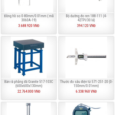
Đồng hồ so 0-80mm/0.01mm ( mã
Bộ dưỡng đo ren 188-111 (4-
3060A-19)
42TPI/30 lá)
3.688.920 VNĐ
394.120 VNĐ
Bàn rà phẳng đá Granite 517-103C
Thước đo sâu điện tử 571-251-20 (0-
(600x600x130mm)
150mm/0.01mm)
22.764.000 VNĐ
6.338.960 VNĐ