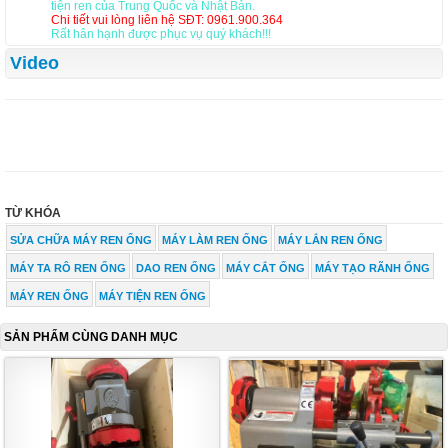
tiện ren của Trung Quốc và Nhật Bản.
Chi tiết vui lòng liên hệ SĐT: 0961.900.364
Rất hân hạnh được phục vụ quý khách!!!
Video
TỪ KHÓA
SỬA CHỮA MÁY REN ỐNG
MÁY LÀM REN ỐNG
MÁY LẮN REN ỐNG
MÁY TA RÔ REN ỐNG
DAO REN ỐNG
MÁY CẮT ỐNG
MÁY TẠO RÃNH ỐNG
MÁY REN ỐNG
MÁY TIỆN REN ỐNG
SẢN PHẨM CÙNG DANH MỤC