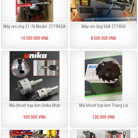
Máy ren ống 21-76 Model: Z1T-R65A
Máy ren ống 50A Z1T-R50
10.000.000 VNĐ
8.500.000 VNĐ
Mũi khoét họp kim Unika Nhật
Mũi khoét hợp kim Thắng Lợi
500.000 VNĐ
100.000 VNĐ