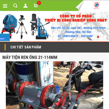
0
CHI TIẾT SẢN PHẨM
MÁY TIỆN REN ỐNG 21-114MM