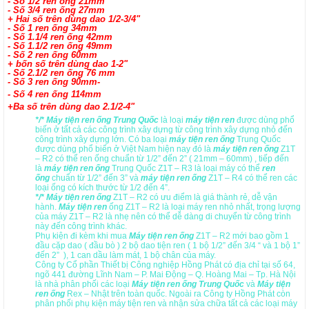
- Số 1/2 ren ống 21mm
- Số 3/4 ren ống 27mm
+ Hai số trên dùng dao 1/2-3/4"
- Số 1 ren ống 34mm
- Số 1.1/4 ren ống 42mm
- Số 1.1/2 ren ống 49mm
- Số 2 ren ống 60mm
+ bốn số trên dùng dao 1-2"
- Số 2.1/2 ren ống 76 mm
- Số 3 ren ống 90mm-
- Số 4 ren ống 114mm
+Ba số trên dùng dao 2.1/2-4"
*/* Máy tiện ren ống Trung Quốc
là loại
máy tiện ren
được dùng phổ
biến ở tất cả các công trình xây dựng từ công trình xây dựng nhỏ đến
công trình xây dựng lớn. Có ba loại
máy tiện ren ống
Trung Quốc
được dùng phổ biến ở Việt Nam hiện nay đó là
máy tiện ren ống
Z1T
– R2 có thể ren ống chuẩn từ 1/2” đến 2” ( 21mm – 60mm) , tiếp đến
là
máy tiện ren ống
Trung Quốc Z1T – R3 là loại máy có thể
ren
ống
chuẩn từ 1/2” đến 3” và
máy tiện ren ống
Z1T – R4 có thể ren các
loại ống có kích thước từ 1/2 đến 4”.
*/* Máy tiện ren ống
Z1T – R2 có ưu điểm là giá thành rẻ, dễ vận
hành.
Máy tiện ren
ống Z1T – R2 là loại máy ren nhỏ nhất, trọng lượng
của máy Z1T – R2 là nhẹ nên có thể dễ dàng di chuyển từ công trình
này đến công trình khác.
Phụ kiện đi kèm khi mua
Máy tiện ren ống
Z1T – R2 mới bao gồm 1
đầu cặp dao ( đầu bò ) 2 bộ dao tiện ren ( 1 bộ 1/2” đến 3/4 “ và 1 bộ 1”
đến 2” ), 1 can dầu làm mát, 1 bộ chân của máy.
Công ty Cổ phần Thiết bị Công nghiệp Hồng Phát có địa chỉ tại số 64,
ngõ 441 đường Lĩnh Nam – P. Mai Động – Q. Hoàng Mai – Tp. Hà Nội
là nhà phân phối các loại
Máy tiện ren ống Trung Quốc
và
Máy tiện
ren ống
Rex – Nhật trên toàn quốc. Ngoài ra Công ty Hồng Phát còn
phân phối phụ kiện máy tiện ren và nhận sửa chữa tất cả các loại máy