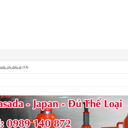
hước cặp điện tử
(13)