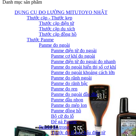
Danh mục sản phẩm
DỤNG CỤ ĐO LƯỜNG MITUTOYO NHẬT
Thước cặp - Thước kẹp
Thước cặp điện tử
Thước cặp du xích
Thước cặp đồng hồ
Thước Panme
Panme đo ngoài
Panme điện tử đo ngoài
Panme cơ khí đo ngoài
Panme điện tử đo ngoài đo nhanh
Panme đo ngoài hiển thị số cơ khí
Panme đo ngoài khoảng cách lớn
Panme đo rãnh ngoài
Panme đo rãnh bậc
Panme đo ren
Panme đo ngoài đầu đĩa
Panme đầu nhọn
Panme đo mép lon
Panme đồng hồ
Bộ cữ đo lỗ
Đế gá Panme
Panme đo trong
Thước đo lỗ ba chấu điện tử