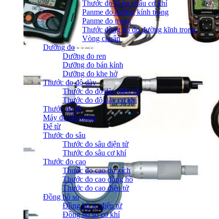
Thước đo lỗ ba chấu cơ khí
Panme đo đường kính trong
Panme đo trong
Thước đồng hồ đo đường kĩnh trong
Vòng chuẩn
Dưỡng đo
Dưỡng đo ren
Dưỡng đo bán kính
Dưỡng đo khe hở
Thước đo độ dày
Thước đo độ dày điện tử
Thước đo độ dày cơ khí
Thước đo lỗ
Máy đo độ nhám
Đế từ
Thước đo sâu
Thước đo sâu điện tử
Thước đo sâu cơ khí
Thước đo cao
Thước đo cao du xích
Thước đo cao đồng hồ
Thước đo cao điện tử
Đồng hồ so
Đồng hồ so điện tử
Đồng hồ so cơ khí