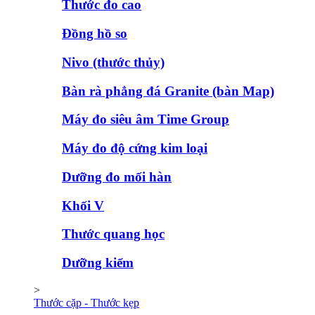
Thước đo cao
Đồng hồ so
Nivo (thước thủy)
Bàn rà phẳng đá Granite (bàn Map)
Máy đo siêu âm Time Group
Máy đo độ cứng kim loại
Dưỡng đo mối hàn
Khối V
Thước quang học
Dưỡng kiểm
>
Thước cặp - Thước kẹp