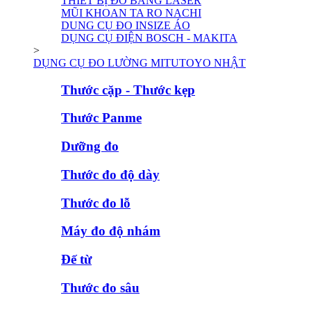
THIẾT BỊ ĐO BẰNG LASER
MŨI KHOAN TA RO NACHI
DUNG CỤ ĐO INSIZE ÁO
DỤNG CỤ ĐIỆN BOSCH - MAKITA
>
DỤNG CỤ ĐO LƯỜNG MITUTOYO NHẬT
Thước cặp - Thước kẹp
Thước Panme
Dưỡng đo
Thước đo độ dày
Thước đo lỗ
Máy đo độ nhám
Đế từ
Thước đo sâu