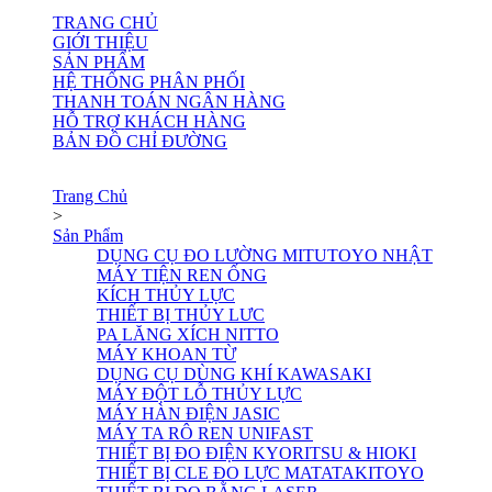
TRANG CHỦ
GIỚI THIỆU
SẢN PHẨM
HỆ THỐNG PHÂN PHỐI
THANH TOÁN NGÂN HÀNG
HỖ TRỢ KHÁCH HÀNG
BẢN ĐỒ CHỈ ĐƯỜNG
Trang Chủ
>
Sản Phẩm
DỤNG CỤ ĐO LƯỜNG MITUTOYO NHẬT
MÁY TIỆN REN ỐNG
KÍCH THỦY LỰC
THIẾT BỊ THỦY LƯC
PA LĂNG XÍCH NITTO
MÁY KHOAN TỪ
DỤNG CỤ DÙNG KHÍ KAWASAKI
MÁY ĐỘT LỖ THỦY LỰC
MÁY HÀN ĐIỆN JASIC
MÁY TA RÔ REN UNIFAST
THIẾT BỊ ĐO ĐIỆN KYORITSU & HIOKI
THIẾT BỊ CLE ĐO LỰC MATATAKITOYO