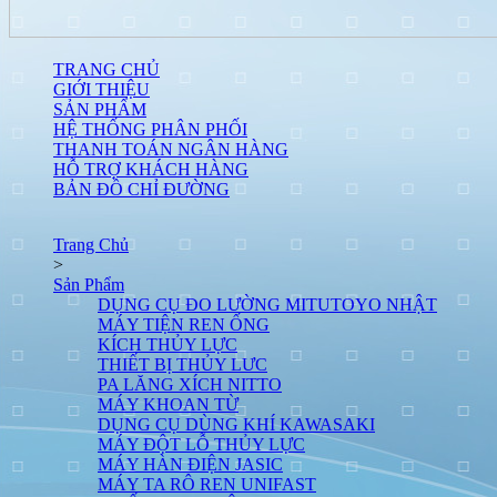
TRANG CHỦ
GIỚI THIỆU
SẢN PHẨM
HỆ THỐNG PHÂN PHỐI
THANH TOÁN NGÂN HÀNG
HỖ TRỢ KHÁCH HÀNG
BẢN ĐỒ CHỈ ĐƯỜNG
Trang Chủ
>
Sản Phẩm
DỤNG CỤ ĐO LƯỜNG MITUTOYO NHẬT
MÁY TIỆN REN ỐNG
KÍCH THỦY LỰC
THIẾT BỊ THỦY LƯC
PA LĂNG XÍCH NITTO
MÁY KHOAN TỪ
DỤNG CỤ DÙNG KHÍ KAWASAKI
MÁY ĐỘT LỖ THỦY LỰC
MÁY HÀN ĐIỆN JASIC
MÁY TA RÔ REN UNIFAST