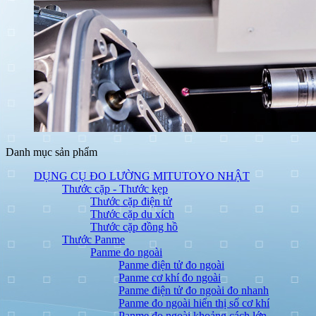
Danh mục sản phẩm
DỤNG CỤ ĐO LƯỜNG MITUTOYO NHẬT
Thước cặp - Thước kẹp
Thước cặp điện tử
Thước cặp du xích
Thước cặp đồng hồ
Thước Panme
Panme đo ngoài
Panme điện tử đo ngoài
Panme cơ khí đo ngoài
Panme điện tử đo ngoài đo nhanh
Panme đo ngoài hiển thị số cơ khí
Panme đo ngoài khoảng cách lớn