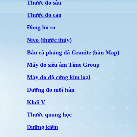
Thước đo sâu
Thước đo cao
Đồng hồ so
Nivo (thước thủy)
Bàn rà phẳng đá Granite (bàn Map)
Máy đo siêu âm Time Group
Máy đo độ cứng kim loại
Dưỡng đo mối hàn
Khối V
Thước quang học
Dưỡng kiểm