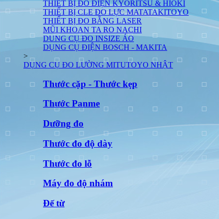
THIẾT BỊ ĐO ĐIỆN KYORITSU & HIOKI
THIẾT BỊ CLE ĐO LỰC MATATAKITOYO
THIẾT BỊ ĐO BẰNG LASER
MŨI KHOAN TA RO NACHI
DUNG CỤ ĐO INSIZE ÁO
DỤNG CỤ ĐIỆN BOSCH - MAKITA
>
DỤNG CỤ ĐO LƯỜNG MITUTOYO NHẬT
Thước cặp - Thước kẹp
Thước Panme
Dưỡng đo
Thước đo độ dày
Thước đo lỗ
Máy đo độ nhám
Đế từ