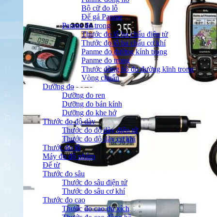
Bộ cữ đo lỗ
Đế gá Panme
Panme đo trong
Thước đo lỗ ba chấu điện tử
Thước đo lỗ ba chấu cơ khí
Panme đo đường kính trong
Panme đo trong
Thước đồng hồ đo đường kĩnh trong
Vòng chuẩn
Dưỡng đo
Dưỡng đo ren
Dưỡng đo bán kính
Dưỡng đo khe hở
Thước đo độ dày
Thước đo độ dày điện tử
Thước đo độ dày cơ khí
Thước đo lỗ
Máy đo độ nhám
Đế từ
Thước đo sâu
Thước đo sâu điện tử
Thước đo sâu cơ khí
Thước đo cao
Thước đo cao du xích