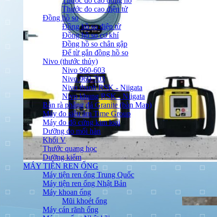
Thước đo cao đồng hồ
Thước đo cao điện tử
Đồng hồ so
Đồng hồ so điện tử
Đồng hồ so cơ khí
Đồng hồ so chân gập
Đế từ gắn đồng hồ so
Nivo (thước thủy)
Nivo 960-603
Nivo 960-703
Nivo thanh RSK - Niigata
Nivo khung RSK - Niigata
Bàn rà phẳng đá Granite (bàn Map)
Máy đo siêu âm Time Group
Máy đo độ cứng kim loại
Dưỡng đo mối hàn
Khối V
Thước quang học
Dưỡng kiểm
MÁY TIỆN REN ỐNG
Máy tiện ren ống Trung Quốc
Máy tiện ren ống Nhật Bản
Máy khoan ống
Mũi khoét ống
Máy cán rãnh ống