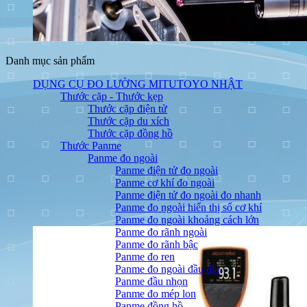
Danh mục sản phẩm
DỤNG CỤ ĐO LƯỜNG MITUTOYO NHẬT
Thước cặp - Thước kẹp
Thước cặp điện tử
Thước cặp du xích
Thước cặp đồng hồ
Thước Panme
Panme đo ngoài
Panme điện tử đo ngoài
Panme cơ khí đo ngoài
Panme điện tử đo ngoài đo nhanh
Panme đo ngoài hiển thị số cơ khí
Panme đo ngoài khoảng cách lớn
Panme đo rãnh ngoài
Panme đo rãnh bậc
Panme đo ren
Panme đo ngoài đầu đĩa
Panme đầu nhọn
Panme đo mép lon
Panme đồng hồ