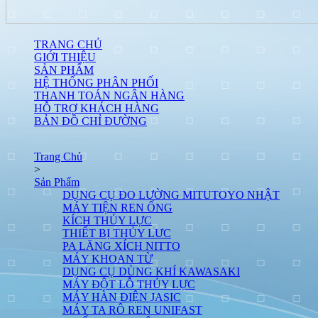
TRANG CHỦ
GIỚI THIỆU
SẢN PHẨM
HỆ THỐNG PHÂN PHỐI
THANH TOÁN NGÂN HÀNG
HỖ TRỢ KHÁCH HÀNG
BẢN ĐỒ CHỈ ĐƯỜNG
Trang Chủ
>
Sản Phẩm
DỤNG CỤ ĐO LƯỜNG MITUTOYO NHẬT
MÁY TIỆN REN ỐNG
KÍCH THỦY LỰC
THIẾT BỊ THỦY LƯC
PA LĂNG XÍCH NITTO
MÁY KHOAN TỪ
DỤNG CỤ DÙNG KHÍ KAWASAKI
MÁY ĐỘT LỖ THỦY LỰC
MÁY HÀN ĐIỆN JASIC
MÁY TA RÔ REN UNIFAST