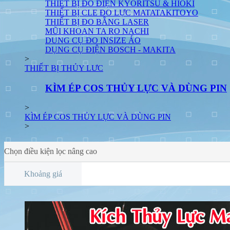
THIẾT BỊ ĐO ĐIỆN KYORITSU & HIOKI
THIẾT BỊ CLE ĐO LỰC MATATAKITOYO
THIẾT BỊ ĐO BẰNG LASER
MŨI KHOAN TA RO NACHI
DUNG CỤ ĐO INSIZE ÁO
DỤNG CỤ ĐIỆN BOSCH - MAKITA
>
THIẾT BỊ THỦY LƯC
KÌM ÉP COS THỦY LỰC VÀ DÙNG PIN
>
KÌM ÉP COS THỦY LỰC VÀ DÙNG PIN
>
Chọn điều kiện lọc nâng cao
Khoảng giá