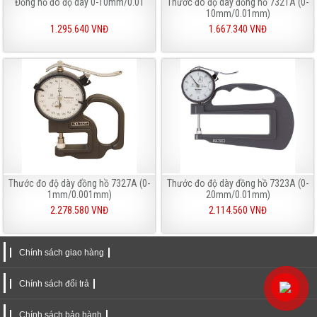
Đồng hồ đo độ dày 0-10mm/0.01
Thước đo độ dày đồng hồ 7321A (0-
10mm/0.01mm)
1.295.640 VNĐ
1.667.340 VNĐ
Thước đo độ dày đồng hồ 7327A (0-
Thước đo độ dày đồng hồ 7323A (0-
1mm/0.001mm)
20mm/0.01mm)
2.278.580 VNĐ
2.114.560 VNĐ
Chính sách giao hàng
Chính sách đổi trả
Chính sách bảo hành