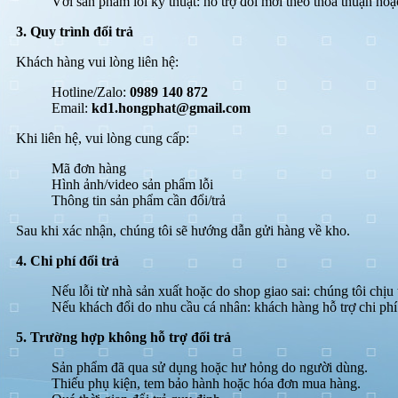
Với sản phẩm lỗi kỹ thuật: hỗ trợ đổi mới theo thỏa thuận ho
3. Quy trình đổi trả
Khách hàng vui lòng liên hệ:
Hotline/Zalo:
0989 140 872
Email:
kd1.hongphat@gmail.com
Khi liên hệ, vui lòng cung cấp:
Mã đơn hàng
Hình ảnh/video sản phẩm lỗi
Thông tin sản phẩm cần đổi/trả
Sau khi xác nhận, chúng tôi sẽ hướng dẫn gửi hàng về kho.
4. Chi phí đổi trả
Nếu lỗi từ nhà sản xuất hoặc do shop giao sai: chúng tôi chịu
Nếu khách đổi do nhu cầu cá nhân: khách hàng hỗ trợ chi phí
5. Trường hợp không hỗ trợ đổi trả
Sản phẩm đã qua sử dụng hoặc hư hỏng do người dùng.
Thiếu phụ kiện, tem bảo hành hoặc hóa đơn mua hàng.