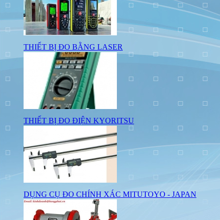
THIẾT BỊ ĐO BẰNG LASER
THIẾT BỊ ĐO ĐIỆN KYORITSU
DỤNG CỤ ĐO CHÍNH XÁC MITUTOYO - JAPAN