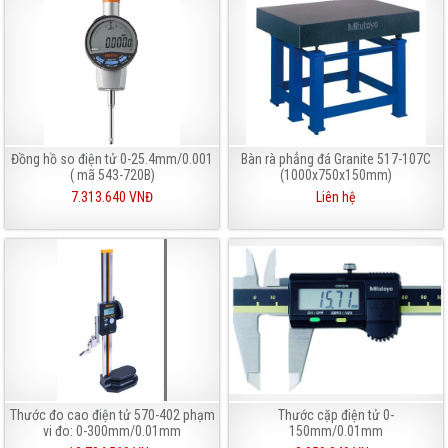
Đồng hồ so điện tử 0-25.4mm/0.001
Bàn rà phẳng đá Granite 517-107C
( mã 543-720B)
(1000x750x150mm)
7.313.640 VNĐ
Liên hệ
Thước đo cao điện tử 570-402 phạm
Thước cặp điện tử 0-
vi đo: 0-300mm/0.01mm
150mm/0.01mm