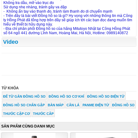
Không tra dầu, mỡ vào trục đo
Sử dụng nhẹ nhàng, tránh gây va đập
- Không ấn tay vào thanh đo, tránh làm thanh đo di chuyển mạnh
- Trên đây là bài viết Đồng hồ so là gì? Hy vọng với những thông tin mà Công
ty Hồng Phát đã tổng hợp trên đây sẽ giúp ích tới các bạn đọc đang muốn tìm
hiểu về thiết bị hữu dụng này.
- Địa chỉ phân phối Đồng hồ so của hãng Mitutoyo Nhật tại Công Hồng Phát
số 64 ngõ 441 đường Lĩnh Nam, Hoàng Mai, Hà Nội, Hotline: 0989140872
Video
TỪ KHÓA
ĐẾ TỪ GẮN ĐỒNG HỒ SO
ĐỒNG HỒ SO CƠ KHÍ
ĐỒNG HỒ SO ĐIỆN TỬ
ĐỒNG HỒ SO CHÂN GẬP
BÀN MÁP
CĂN LÁ
PANME ĐIỆN TỬ
ĐỒNG HỒ SO
THƯỚC CẶP CƠ
THƯỚC CĂP
SẢN PHẨM CÙNG DANH MỤC