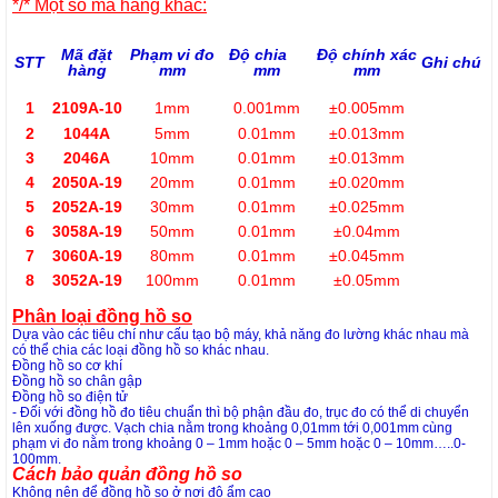
*/* Một số mã hàng khác:
Mã đặt
Phạm vi đo
Độ chia
Độ ch
í
nh x
á
c
STT
Ghi ch
ú
h
à
ng
mm
mm
mm
1
2109A-10
1mm
0.001mm
±0.005mm
2
1044A
5mm
0.01mm
±0.013mm
3
2046A
10mm
0.01mm
±0.013mm
4
2050A-19
20mm
0.01mm
±0.020mm
5
2052A-19
30mm
0.01mm
±0.025mm
6
3058A-19
50mm
0.01mm
±0.04mm
7
3060A-19
80mm
0.01mm
±0.045mm
8
3052A-19
100mm
0.01mm
±0.05mm
Phân loại đồng hồ so
Dựa vào các tiêu chí như cấu tạo bộ máy, khả năng đo lường khác nhau mà
có thể chia các loại đồng hồ so khác nhau.
Đồng hồ so cơ khí
Đồng hồ so chân gập
Đồng hồ so điện tử
- Đối với đồng hồ đo tiêu chuẩn thì bộ phận đầu đo, trục đo có thể di chuyển
lên xuống được. Vạch chia nằm trong khoảng 0,01mm tới 0,001mm cùng
phạm vi đo nằm trong khoảng 0 – 1mm hoặc 0 – 5mm hoặc 0 – 10mm…..0-
100mm.
Cách bảo quản đồng hồ so
Không nên để đồng hồ so ở nơi độ ẩm cao