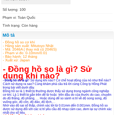
Số lượng: 100
Phạm vi: Toàn Quốc
Tình trạng: Còn hàng
Mô tả
- Đồng hồ so cơ khí
- Hãng sản xuất: Mitutoyo Nhật
- Mã: 2046A ( thay mã cũ 2046S)
- Phạm vi đo: 0-10mm/0.01
- Bảo hành: 12 tháng
- Xuất xứ: Japan
-
Đồng hồ so là gì? Sử
dụng khi nào?
-
Đồng hồ so là gì
? Sử dụng khi nào? Cơ chế hoạt động của nó như thế nào?
Cách sử dụng ra sao? Cùng khám phá câu trả lời cùng Công ty Hồng Phát
trong bài viết dưới đây.
Đồng hồ so là 1 thiết bị thường được thấy sử dụng trong ngành công nghiệp
cơ khí. Là 1 thiết bị gắn trên đế từ hoặc trên đầu đo của thước đo cao, chuyên
đo độ thẳng, độ phẳng, … Hoặc dùng để so sánh vị trí về độ song song, độ
vuông góc, độ côn, độ đảo, độ lệch,…
Nhờ vào độ sai số thấp, chính xác tới từ 0.01mm đến 0.001mm. Đồng hồ so
được sử dụng đối với các vị trí yêu cầu độ nhạy cảm cao, đem lại sự chính xác
nhất cho số liệu.