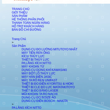
TRANG CHỦ
GIỚI THIỆU
SẢN PHẨM
HỆ THỐNG PHÂN PHỐI
THANH TOÁN NGÂN HÀNG
HỖ TRỢ KHÁCH HÀNG
BẢN ĐỒ CHỈ ĐƯỜNG
Trang Chủ
>
Sản Phẩm
DỤNG CỤ ĐO LƯỜNG MITUTOYO NHẬT
MÁY TIỆN REN ỐNG
KÍCH THỦY LỰC
THIẾT BỊ THỦY LƯC
PA LĂNG XÍCH NITTO
MÁY KHOAN TỪ
DỤNG CỤ DÙNG KHÍ KAWASAKI
MÁY ĐỘT LỖ THỦY LỰC
MÁY HÀN ĐIỆN JASIC
MÁY TA RÔ REN UNIFAST
THIẾT BỊ ĐO ĐIỆN KYORITSU & HIOKI
THIẾT BỊ CLE ĐO LỰC MATATAKITOYO
THIẾT BỊ ĐO BẰNG LASER
MŨI KHOAN TA RO NACHI
DUNG CỤ ĐO INSIZE ÁO
DỤNG CỤ ĐIỆN BOSCH - MAKITA
>
PA LĂNG XÍCH NITTO