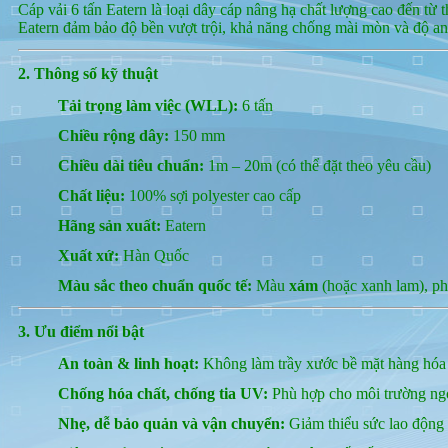
Cáp vải 6 tấn Eatern là loại dây cáp nâng hạ chất lượng cao đến từ
Eatern đảm bảo độ bền vượt trội, khả năng chống mài mòn và độ an 
2. Thông số kỹ thuật
Tải trọng làm việc (WLL):
6 tấn
Chiều rộng dây:
150 mm
Chiều dài tiêu chuẩn:
1m – 20m (có thể đặt theo yêu cầu)
Chất liệu:
100% sợi polyester cao cấp
Hãng sản xuất:
Eatern
Xuất xứ:
Hàn Quốc
Màu sắc theo chuẩn quốc tế:
Màu
xám
(hoặc xanh lam), phâ
3. Ưu điểm nổi bật
An toàn & linh hoạt:
Không làm trầy xước bề mặt hàng hóa n
Chống hóa chất, chống tia UV:
Phù hợp cho môi trường ngo
Nhẹ, dễ bảo quản và vận chuyển:
Giảm thiểu sức lao động