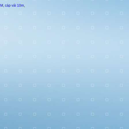
5M
,
cáp vải 10m
,