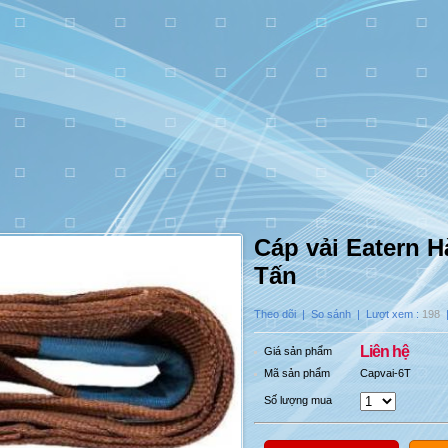
Cáp vải Eatern 
Tấn
Theo dõi
|
So sánh
| Lượt xem :
198
Liên hệ
Giá sản phẩm
Mã sản phẩm
Capvai-6T
Số lượng mua