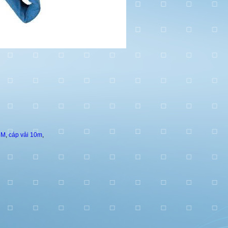
5M
,
cáp vải 10m
,