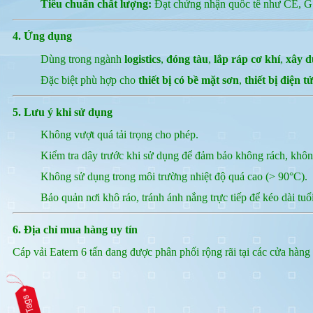
Tiêu chuẩn chất lượng:
Đạt chứng nhận quốc tế như CE, G
4. Ứng dụng
Dùng trong ngành
logistics
,
đóng tàu
,
lắp ráp cơ khí
,
xây 
Đặc biệt phù hợp cho
thiết bị có bề mặt sơn
,
thiết bị điện t
5. Lưu ý khi sử dụng
Không vượt quá tải trọng cho phép.
Kiểm tra dây trước khi sử dụng để đảm bảo không rách, khô
Không sử dụng trong môi trường nhiệt độ quá cao (> 90°C).
Bảo quản nơi khô ráo, tránh ánh nắng trực tiếp để kéo dài tuổi
6. Địa chỉ mua hàng uy tín
Cáp vải Eatern 6 tấn đang được phân phối rộng rãi tại các cửa hàng