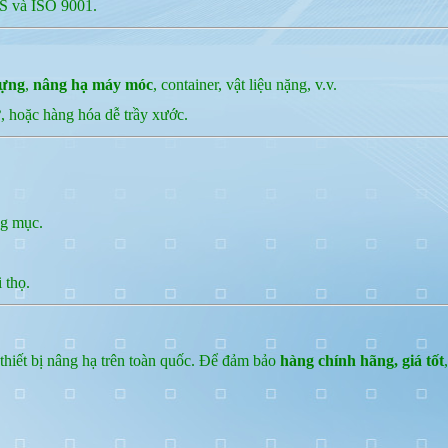
S và ISO 9001.
dựng
,
nâng hạ máy móc
, container, vật liệu nặng, v.v.
ử
, hoặc hàng hóa dễ trầy xước.
ng mục.
 thọ.
 thiết bị nâng hạ trên toàn quốc. Để đảm bảo
hàng chính hãng, giá tốt