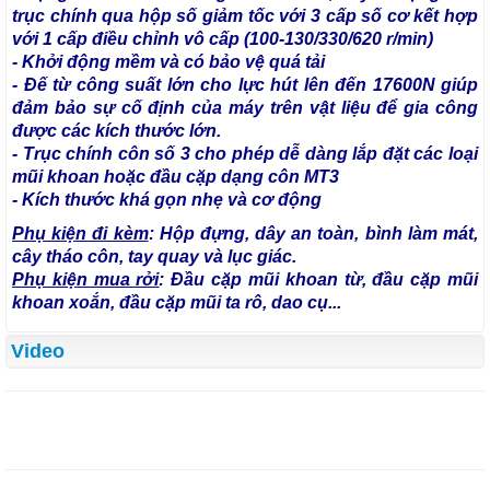
trục chính qua hộp số giảm tốc với 3 cấp số cơ kết hợp
với 1 cấp điều chỉnh vô cấp (100-130/330/620 r/min)
- Khởi động mềm và có bảo vệ quá tải
- Đế từ công suất lớn cho lực hút lên đến 17600N giúp
đảm bảo sự cố định của máy trên vật liệu để gia công
được các kích thước lớn.
- Trục chính côn số 3 cho phép dễ dàng lắp đặt các loại
mũi khoan hoặc đầu cặp dạng côn MT3
- Kích thước khá gọn nhẹ và cơ động
Phụ kiện đi kèm
: Hộp đựng, dây an toàn, bình làm mát,
cây tháo côn, tay quay và lục giác.
Phụ kiện mua rởi
: Đầu cặp mũi khoan từ, đầu cặp mũi
khoan xoắn, đầu cặp mũi ta rô, dao cụ...
Video