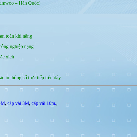
 Samwoo – Hàn Quốc)
 an toàn khi nâng
 công nghiệp nặng
oặc xích
c in thông số trực tiếp trên dây
 5M
,
cáp vải 3M
,
cáp vải 10m.
,