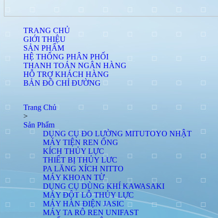
TRANG CHỦ
GIỚI THIỆU
SẢN PHẨM
HỆ THỐNG PHÂN PHỐI
THANH TOÁN NGÂN HÀNG
HỖ TRỢ KHÁCH HÀNG
BẢN ĐỒ CHỈ ĐƯỜNG
Trang Chủ
>
Sản Phẩm
DỤNG CỤ ĐO LƯỜNG MITUTOYO NHẬT
MÁY TIỆN REN ỐNG
KÍCH THỦY LỰC
THIẾT BỊ THỦY LƯC
PA LĂNG XÍCH NITTO
MÁY KHOAN TỪ
DỤNG CỤ DÙNG KHÍ KAWASAKI
MÁY ĐỘT LỖ THỦY LỰC
MÁY HÀN ĐIỆN JASIC
MÁY TA RÔ REN UNIFAST