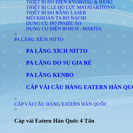
THIẾT BỊ ĐO ĐIỆN KYORITSU & HIOKI
THIẾT BỊ CLE ĐO LỰC MATATAKITOYO
THIẾT BỊ ĐO BẰNG LASER
MŨI KHOAN TA RO NACHI
DUNG CỤ ĐO INSIZE ÁO
DỤNG CỤ ĐIỆN BOSCH - MAKITA
>
PA LĂNG XÍCH NITTO
PA LĂNG XÍCH NITTO
PA LĂNG DO SU GIA RẺ
PA LĂNG KENBO
CÁP VẢI CÂU HÀNG EATERN HÀN Q
>
CÁP VẢI CÂU HÀNG EATERN HÀN QUỐC
>
Cáp vải Eatern Hàn Quốc 4 Tấn