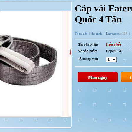
Cáp vải Eate
Quốc 4 Tấn
Theo dõi
|
So sánh
| Lượt xem :
135
|
Liên hệ
Giá sản phẩm
Mã sản phẩm
Capvai - 4T
Số lượng mua
Mua ngay
T