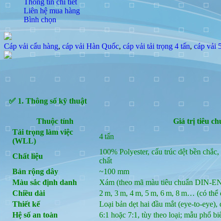
Thông tin chi tiết
Liên hệ mua hàng
Bình chọn
Cáp vải cẩu hàng
,
cáp vải Hàn Quốc
,
cáp vải tải trọng 4 tấn
,
cáp vải
✅ 1. Thông số kỹ thuật
Thuộc tính
Giá trị tiêu c
Tải trọng làm việc
4 tấn
(WLL)
100% Polyester, cấu trúc dệt bền chắc
Chất liệu
chất
Bản rộng dây
~100 mm
Màu sắc định danh
Xám (theo mã màu tiêu chuẩn DIN‑EN
Chiều dài
2 m, 3 m, 4 m, 5 m, 6 m, 8 m… (có thể 
Thiết kế
Loại bản dẹt hai đầu mắt (eye-to-eye), 
Hệ số an toàn
6:1 hoặc 7:1, tùy theo loại; mẫu phổ bi