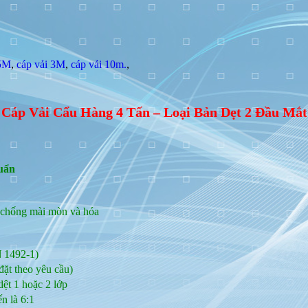
 5M
,
cáp vải 3M
,
cáp vải 10m.
,
Cáp Vải Cẩu Hàng 4 Tấn – Loại Bản Dẹt 2 Đầu Mắt
huẩn
, chống mài mòn và hóa
 1492‑1)
đặt theo yêu cầu)
dệt 1 hoặc 2 lớp
ến là 6:1