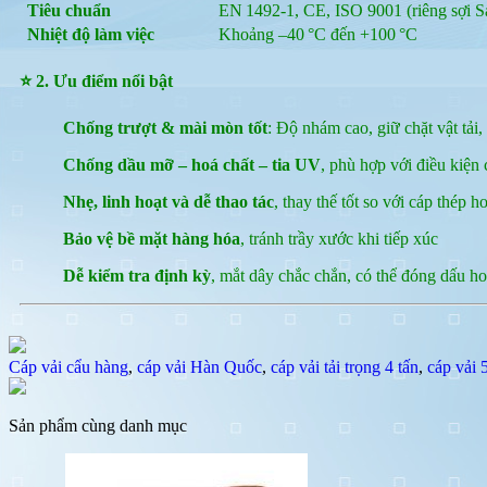
Tiêu chuẩn
EN 1492‑1, CE, ISO 9001 (riêng sợi
Nhiệt độ làm việc
Khoảng –40 °C đến +100 °C
⭐ 2. Ưu điểm nổi bật
Chống trượt & mài mòn tốt
: Độ nhám cao, giữ chặt vật tải,
Chống dầu mỡ – hoá chất – tia UV
, phù hợp với điều kiện
Nhẹ, linh hoạt và dễ thao tác
, thay thế tốt so với cáp thép h
Bảo vệ bề mặt hàng hóa
, tránh trầy xước khi tiếp xúc
Dễ kiểm tra định kỳ
, mắt dây chắc chắn, có thể đóng dấu hoặ
Cáp vải cẩu hàng
,
cáp vải Hàn Quốc
,
cáp vải tải trọng 4 tấn
,
cáp vải
Sản phẩm cùng danh mục