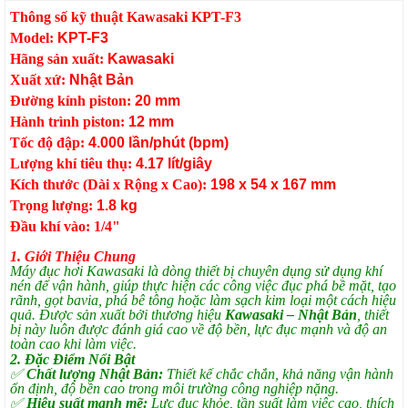
Thông số kỹ thuật Kawasaki KPT-F3
Model
:
KPT-F3
Hãng sản xuất
:
Kawasaki
Xuất xứ
:
Nhật Bản
Đường kính piston
:
20 mm
Hành trình piston
:
12 mm
Tốc độ đập
:
4.000 lần/phút (bpm)
Lượng khí tiêu thụ
:
4.17 lít/giây
Kích thước (Dài x Rộng x Cao)
:
198 x 54 x 167 mm
Trọng lượng
:
1.8 kg
Đầu khí vào
: 1/4"
1. Giới Thiệu Chung
Máy đục hơi Kawasaki là dòng thiết bị chuyên dụng sử dụng khí
nén để vận hành, giúp thực hiện các công việc đục phá bề mặt, tạo
rãnh, gọt bavia, phá bê tông hoặc làm sạch kim loại một cách hiệu
quả. Được sản xuất bởi thương hiệu
Kawasaki – Nhật Bản
, thiết
bị này luôn được đánh giá cao về độ bền, lực đục mạnh và độ an
toàn cao khi làm việc.
2. Đặc Điểm Nổi Bật
✅
Chất lượng Nhật Bản:
Thiết kế chắc chắn, khả năng vận hành
ổn định, độ bền cao trong môi trường công nghiệp nặng.
✅
Hiệu suất mạnh mẽ:
Lực đục khỏe, tần suất làm việc cao, thích