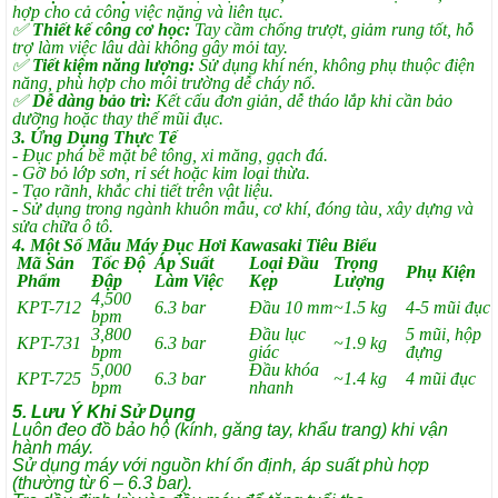
hợp cho cả công việc nặng và liên tục.
✅
Thiết kế công cơ học:
Tay cầm chống trượt, giảm rung tốt, hỗ
trợ làm việc lâu dài không gây mỏi tay.
✅
Tiết kiệm năng lượng:
Sử dụng khí nén, không phụ thuộc điện
năng, phù hợp cho môi trường dễ cháy nổ.
✅
Dễ dàng bảo trì:
Kết cấu đơn giản, dễ tháo lắp khi cần bảo
dưỡng hoặc thay thế mũi đục.
3. Ứng Dụng Thực Tế
- Đục phá bề mặt bê tông, xi măng, gạch đá.
- Gỡ bỏ lớp sơn, rỉ sét hoặc kim loại thừa.
- Tạo rãnh, khắc chi tiết trên vật liệu.
- Sử dụng trong ngành khuôn mẫu, cơ khí, đóng tàu, xây dựng và
sửa chữa ô tô.
4. Một Số Mẫu Máy Đục Hơi Kawasaki Tiêu Biểu
Mã Sản
Tốc Độ
Áp Suất
Loại Đầu
Trọng
Phụ Kiện
Phẩm
Đập
Làm Việc
Kẹp
Lượng
4,500
KPT-712
6.3 bar
Đầu 10 mm
~1.5 kg
4-5 mũi đục
bpm
3,800
Đầu lục
5 mũi, hộp
KPT-731
6.3 bar
~1.9 kg
bpm
giác
đựng
5,000
Đầu khóa
KPT-725
6.3 bar
~1.4 kg
4 mũi đục
bpm
nhanh
5. Lưu Ý Khi Sử Dụng
Luôn đeo đồ bảo hộ (kính, găng tay, khẩu trang) khi vận
hành máy.
Sử dụng máy với nguồn khí ổn định, áp suất phù hợp
(thường từ 6 – 6.3 bar).