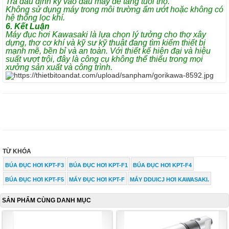
Tra dầu định kỳ vào đầu máy để tăng tuổi thọ.
Không sử dụng máy trong môi trường ẩm ướt hoặc không có
hệ thống lọc khí.
6. Kết Luận
Máy đục hơi Kawasaki là lựa chọn lý tưởng cho thợ xây
dựng, thợ cơ khí và kỹ sư kỹ thuật đang tìm kiếm thiết bị
mạnh mẽ, bền bỉ và an toàn. Với thiết kế hiện đại và hiệu
suất vượt trội, đây là công cụ không thể thiếu trong mọi
xưởng sản xuất và công trình.
TỪ KHÓA
BÚA ĐỤC HƠI KPT-F3
BÚA ĐỤC HƠI KPT-F1
BÚA ĐỤC HƠI KPT-F4
BÚA ĐỤC HƠI KPT-F5
MÁY ĐỤC HƠI KPT-F
MÁY DDUICJ HƠI KAWASAKI.
SẢN PHẨM CÙNG DANH MỤC