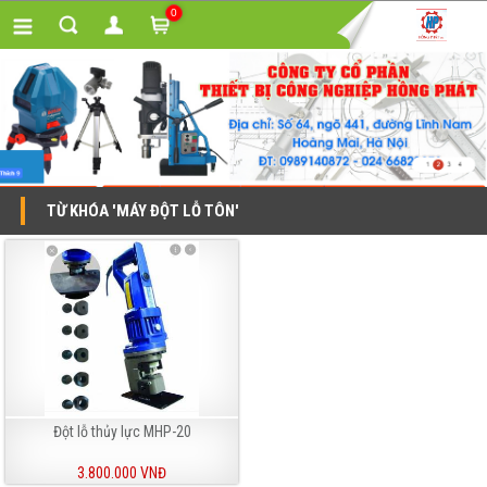
0
TỪ KHÓA 'MÁY ĐỘT LỖ TÔN'
Đột lỗ thủy lực MHP-20
3.800.000 VNĐ